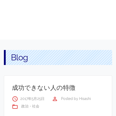
Blog
成功できない人の特徴
access_time
perm_identity
2017年5月25日
Posted by
Hisashi
folder_open
政治・社会