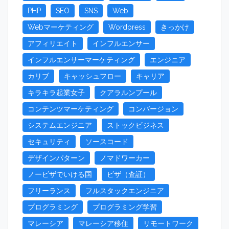
PHP
SEO
SNS
Web
Webマーケティング
Wordpress
きっかけ
アフィリエイト
インフルエンサー
インフルエンサーマーケティング
エンジニア
カリブ
キャッシュフロー
キャリア
キラキラ起業女子
クアラルンプール
コンテンツマーケティング
コンバージョン
システムエンジニア
ストックビジネス
セキュリティ
ソースコード
デザインパターン
ノマドワーカー
ノービザでいける国
ビザ（査証）
フリーランス
フルスタックエンジニア
プログラミング
プログラミング学習
マレーシア
マレーシア移住
リモートワーク