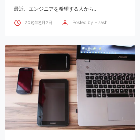
最近、エンジニアを希望する人から…
access_time
perm_identity
2019年5月2日
Posted by
Hisashi