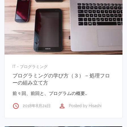
IT・プログラミング
プログラミングの学び方（３） – 処理フロ
ーの組み立て方
前々回、前回と、プログラムの概要…
access_time
perm_identity
2018年8月24日
Posted by
Hisashi