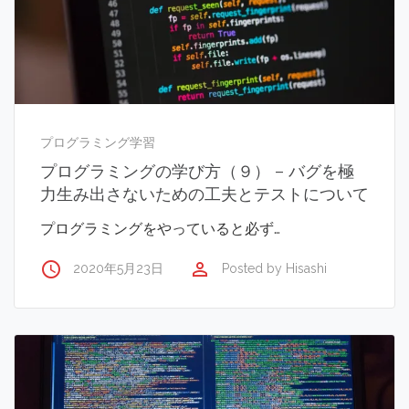
プログラミング学習
プログラミングの学び方（９） – バグを極
力生み出さないための工夫とテストについて
プログラミングをやっていると必ず…
access_time
perm_identity
2020年5月23日
Posted by
Hisashi