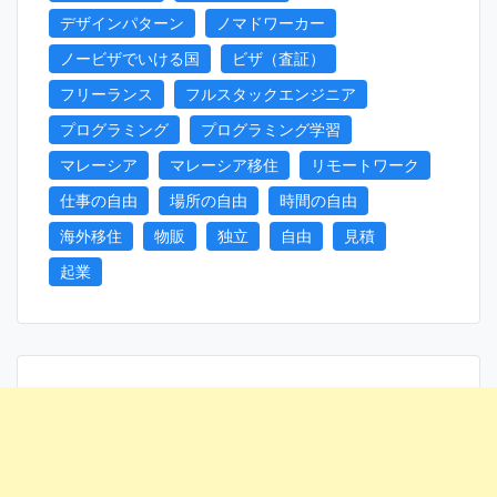
デザインパターン
ノマドワーカー
ノービザでいける国
ビザ（査証）
フリーランス
フルスタックエンジニア
プログラミング
プログラミング学習
マレーシア
マレーシア移住
リモートワーク
仕事の自由
場所の自由
時間の自由
海外移住
物販
独立
自由
見積
起業