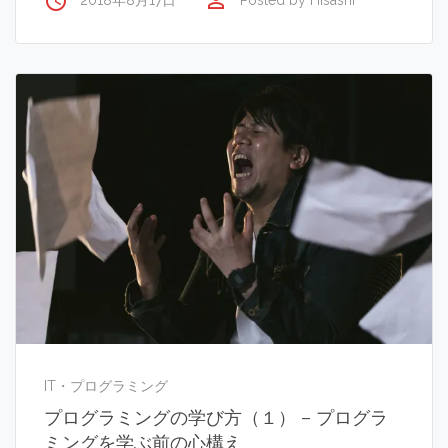
access_time
perm_identity
2018年8月17日
Posted by
Hisashi
IT・プログラミング
プログラミングの学び方（１） – プログラ
ミングを学ぶ前の心構え