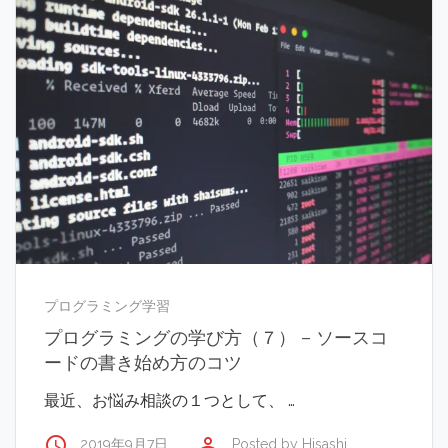
プログラミング学習
プログラミングの学び方（７） – ソースコ
ードの書き始め方のコツ
最近、お悩み相談の１つとして、 …
access_time
perm_identity
2019年9月7日
Posted by
Hisashi