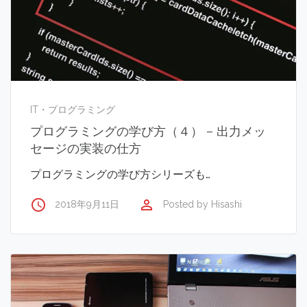
IT・プログラミング
プログラミングの学び方（４） – 出力メッ
セージの実装の仕方
プログラミングの学び方シリーズも…
access_time
perm_identity
2018年9月11日
Posted by
Hisashi