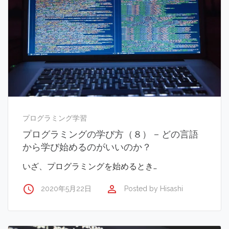
プログラミング学習
プログラミングの学び方（８） – どの言語
から学び始めるのがいいのか？
いざ、プログラミングを始めるとき…
access_time
perm_identity
2020年5月22日
Posted by
Hisashi