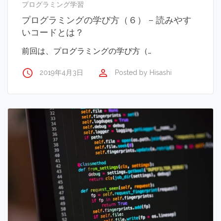
プログラミング学習
プログラミングの学び方（６） – 読みやす
いコードとは？
前回は、プログラミングの学び方（…
access_time
perm_identity
2019年4月3日
Posted by
Hisashi