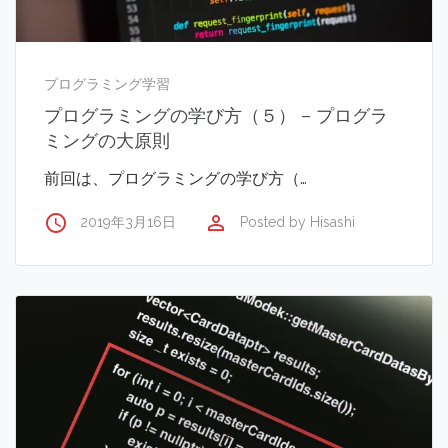
プログラミング学習
プログラミングの学び方（５） – プログラ
ミングの大原則
前回は、プログラミングの学び方（…
access_time
perm_identity
2019年3月16日
Posted by
Hisashi