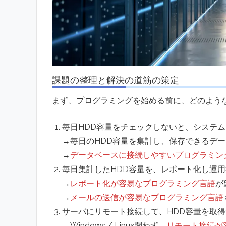
課題の整理と解決の道筋の策定
まず、プログラミングを始める前に、どのよう
毎日HDD容量をチェックしないと、システ
→毎日のHDD容量を集計し、保存できるデ
→
データベースに接続しやすいプログラミン
毎日集計したHDD容量を、レポート化し運
→
レポート化が容易なプログラミング言語
が
→
メールの送信が容易なプログラミング言語
サーバにリモート接続して、HDD容量を取
→Windows / Linux問わず、
リモート接続が