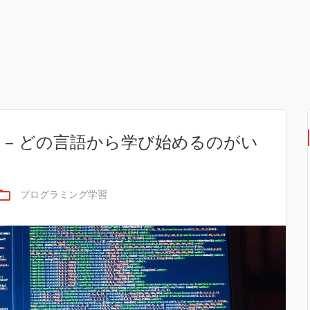
 – どの言語から学び始めるのがい
der_open
プログラミング学習