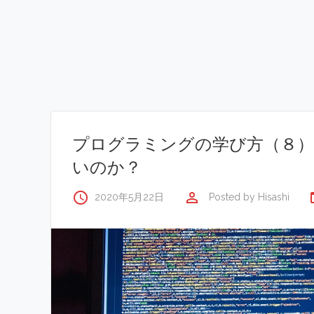
プログラミングの学び方（８）
いのか？
access_time
perm_identity
fol
2020年5月22日
Posted by
Hisashi