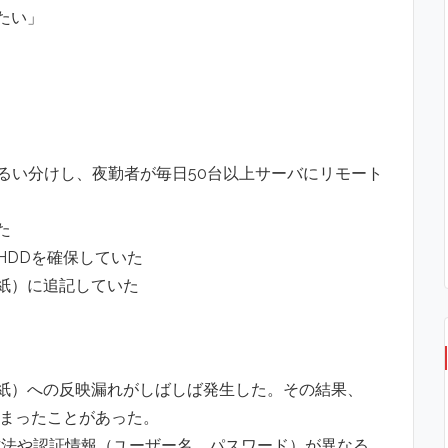
たい」
ふるい分けし、夜勤者が毎日50台以上サーバにリモート
た
HDDを確保していた
紙）に追記していた
紙）への反映漏れがしばしば発生した。その結果、
止まったことがあった。
とに接続方法や認証情報（ユーザー名、パスワード）が異なる