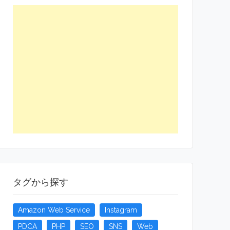
タグから探す
Amazon Web Service
Instagram
PDCA
PHP
SEO
SNS
Web