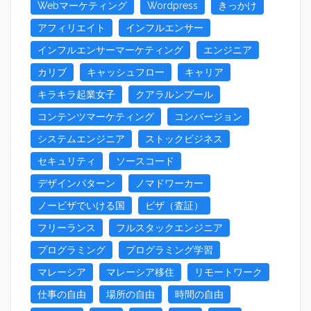
Webマーケティング
Wordpress
きっかけ
アフィリエイト
インフルエンサー
インフルエンサーマーケティング
エンジニア
カリブ
キャッシュフロー
キャリア
キラキラ起業女子
クアラルンプール
コンテンツマーケティング
コンバージョン
システムエンジニア
ストックビジネス
セキュリティ
ソースコード
デザインパターン
ノマドワーカー
ノービザでいける国
ビザ（査証）
フリーランス
フルスタックエンジニア
プログラミング
プログラミング学習
マレーシア
マレーシア移住
リモートワーク
仕事の自由
場所の自由
時間の自由