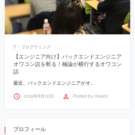
IT・プログラミング
【エンジニア向け】バックエンドエンジニア
オワコン説を斬る！極論が横行するオワコン
話
最近、バックエンドエンジニアがオ…
access_time
perm_identity
2019年8月20日
Posted by
Hisashi
プロフィール