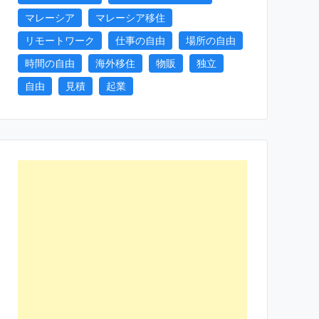
マレーシア
マレーシア移住
リモートワーク
仕事の自由
場所の自由
時間の自由
海外移住
物販
独立
自由
見積
起業