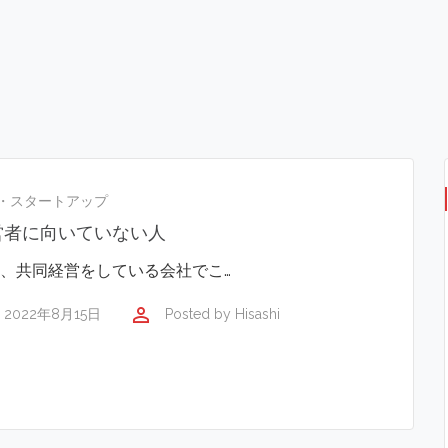
・スタートアップ
営者に向いていない人
、共同経営をしている会社でこ…
perm_identity
2022年8月15日
Posted by
Hisashi