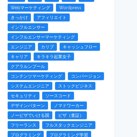
Webマーケティング
Wordpress
きっかけ
アフィリエイト
インフルエンサー
インフルエンサーマーケティング
エンジニア
カリブ
キャッシュフロー
キャリア
キラキラ起業女子
クアラルンプール
コンテンツマーケティング
コンバージョン
システムエンジニア
ストックビジネス
セキュリティ
ソースコード
デザインパターン
ノマドワーカー
ノービザでいける国
ビザ（査証）
フリーランス
フルスタックエンジニア
プログラミング
プログラミング学習