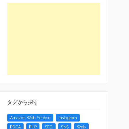
タグから探す
Amazon Web Service
Instagram
PDCA
PHP
SEO
SNS
Web