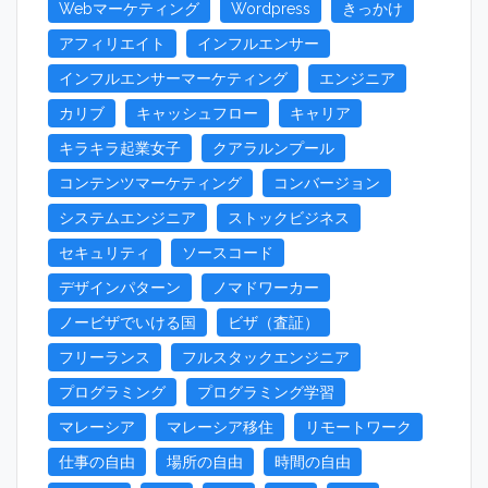
Webマーケティング
Wordpress
きっかけ
アフィリエイト
インフルエンサー
インフルエンサーマーケティング
エンジニア
カリブ
キャッシュフロー
キャリア
キラキラ起業女子
クアラルンプール
コンテンツマーケティング
コンバージョン
システムエンジニア
ストックビジネス
セキュリティ
ソースコード
デザインパターン
ノマドワーカー
ノービザでいける国
ビザ（査証）
フリーランス
フルスタックエンジニア
プログラミング
プログラミング学習
マレーシア
マレーシア移住
リモートワーク
仕事の自由
場所の自由
時間の自由