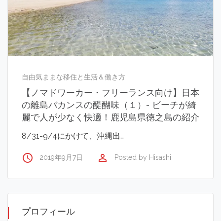
自由気ままな移住と生活＆働き方
【ノマドワーカー・フリーランス向け】日本
の離島バカンスの醍醐味（１）- ビーチが綺
麗で人が少なく快適！鹿児島県徳之島の紹介
8/31-9/4にかけて、沖縄出…
access_time
perm_identity
2019年9月7日
Posted by
Hisashi
プロフィール