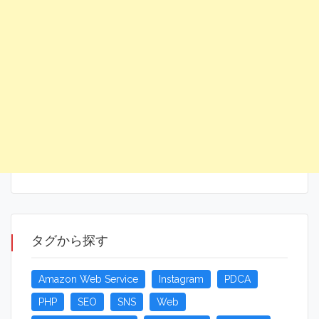
タグから探す
Amazon Web Service
Instagram
PDCA
PHP
SEO
SNS
Web