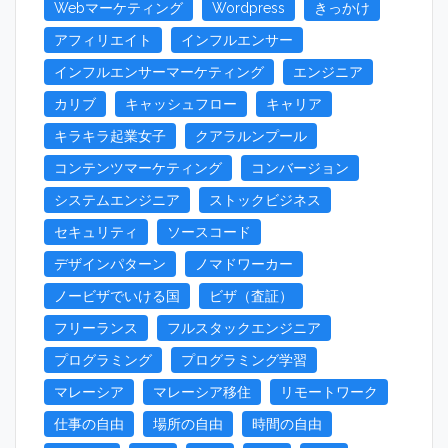
Webマーケティング
Wordpress
きっかけ
アフィリエイト
インフルエンサー
インフルエンサーマーケティング
エンジニア
カリブ
キャッシュフロー
キャリア
キラキラ起業女子
クアラルンプール
コンテンツマーケティング
コンバージョン
システムエンジニア
ストックビジネス
セキュリティ
ソースコード
デザインパターン
ノマドワーカー
ノービザでいける国
ビザ（査証）
フリーランス
フルスタックエンジニア
プログラミング
プログラミング学習
マレーシア
マレーシア移住
リモートワーク
仕事の自由
場所の自由
時間の自由