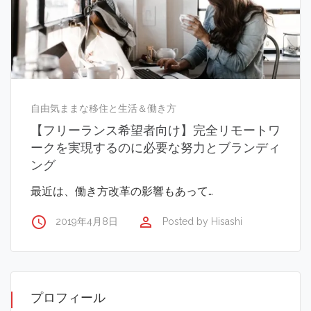
自由気ままな移住と生活＆働き方
【フリーランス希望者向け】完全リモートワ
ークを実現するのに必要な努力とブランディ
ング
最近は、働き方改革の影響もあって…
access_time
perm_identity
2019年4月8日
Posted by
Hisashi
プロフィール