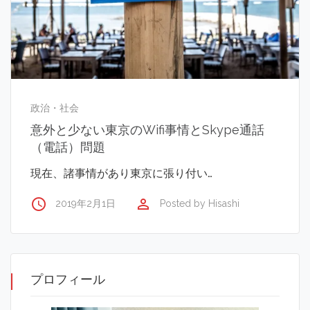
政治・社会
意外と少ない東京のWifi事情とSkype通話
（電話）問題
現在、諸事情があり東京に張り付い…
access_time
perm_identity
2019年2月1日
Posted by
Hisashi
プロフィール