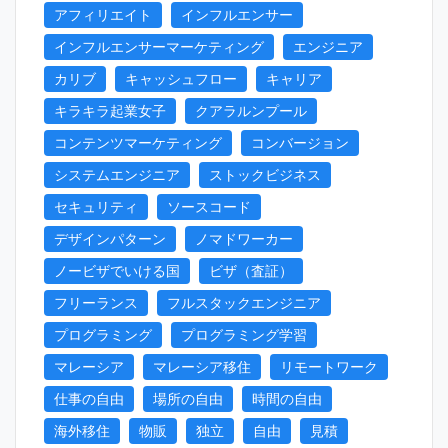
アフィリエイト
インフルエンサー
インフルエンサーマーケティング
エンジニア
カリブ
キャッシュフロー
キャリア
キラキラ起業女子
クアラルンプール
コンテンツマーケティング
コンバージョン
システムエンジニア
ストックビジネス
セキュリティ
ソースコード
デザインパターン
ノマドワーカー
ノービザでいける国
ビザ（査証）
フリーランス
フルスタックエンジニア
プログラミング
プログラミング学習
マレーシア
マレーシア移住
リモートワーク
仕事の自由
場所の自由
時間の自由
海外移住
物販
独立
自由
見積