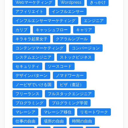
Webマーケティング
Wordpress
きっかけ
アフィリエイト
インフルエンサー
インフルエンサーマーケティング
エンジニア
カリブ
キャッシュフロー
キャリア
キラキラ起業女子
クアラルンプール
コンテンツマーケティング
コンバージョン
システムエンジニア
ストックビジネス
セキュリティ
ソースコード
デザインパターン
ノマドワーカー
ノービザでいける国
ビザ（査証）
フリーランス
フルスタックエンジニア
プログラミング
プログラミング学習
マレーシア
マレーシア移住
リモートワーク
仕事の自由
場所の自由
時間の自由