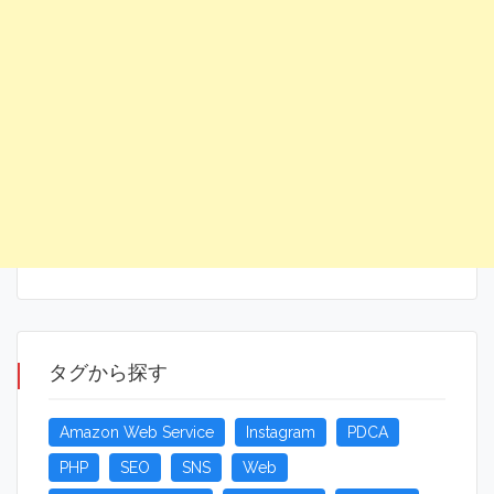
タグから探す
Amazon Web Service
Instagram
PDCA
PHP
SEO
SNS
Web