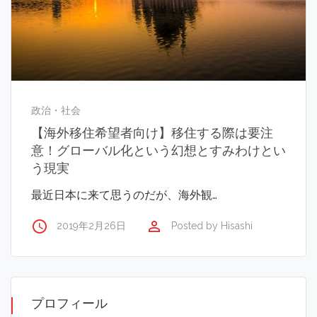
政治・社会
【海外移住希望者向け】移住する際は要注
意！グローバル化という幻想とすみわけとい
う現実
最近日本に来て思うのだが、海外観…
access_time
perm_identity
2019年2月26日
Posted by
Hisashi
プロフィール