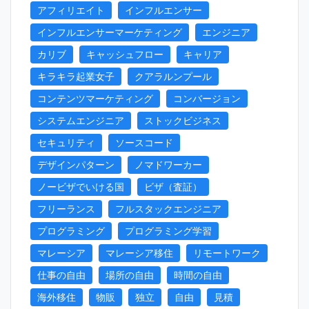
アフィリエイト
インフルエンサー
インフルエンサーマーケティング
エンジニア
カリブ
キャッシュフロー
キャリア
キラキラ起業女子
クアラルンプール
コンテンツマーケティング
コンバージョン
システムエンジニア
ストックビジネス
セキュリティ
ソースコード
デザインパターン
ノマドワーカー
ノービザでいける国
ビザ（査証）
フリーランス
フルスタックエンジニア
プログラミング
プログラミング学習
マレーシア
マレーシア移住
リモートワーク
仕事の自由
場所の自由
時間の自由
海外移住
物販
独立
自由
見積