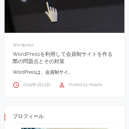
Wordpress
WordPressを利用して会員制サイトを作る
際の問題点とその対策
WordPressは、会員制サイ…
access_time
perm_identity
2019年1月23日
Posted by
Hisashi
プロフィール