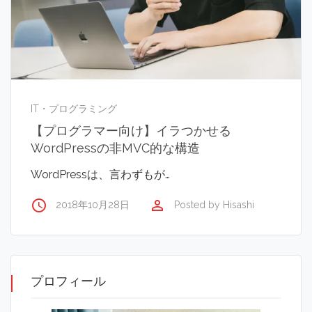
IT・プログラミング
【プログラマー向け】イラつかせる
WordPressの非MVC的な構造
WordPressは、言わずもが…
access_time
perm_identity
2018年10月28日
Posted by
Hisashi
プロフィール