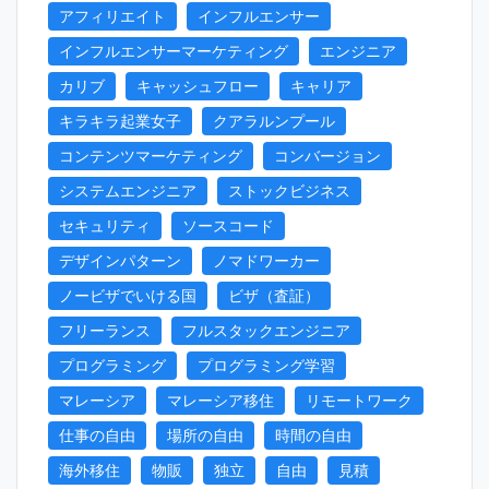
アフィリエイト
インフルエンサー
インフルエンサーマーケティング
エンジニア
カリブ
キャッシュフロー
キャリア
キラキラ起業女子
クアラルンプール
コンテンツマーケティング
コンバージョン
システムエンジニア
ストックビジネス
セキュリティ
ソースコード
デザインパターン
ノマドワーカー
ノービザでいける国
ビザ（査証）
フリーランス
フルスタックエンジニア
プログラミング
プログラミング学習
マレーシア
マレーシア移住
リモートワーク
仕事の自由
場所の自由
時間の自由
海外移住
物販
独立
自由
見積