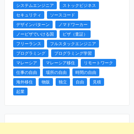
システムエンジニア
ストックビジネス
セキュリティ
ソースコード
デザインパターン
ノマドワーカー
ノービザでいける国
ビザ（査証）
フリーランス
フルスタックエンジニア
プログラミング
プログラミング学習
マレーシア
マレーシア移住
リモートワーク
仕事の自由
場所の自由
時間の自由
海外移住
物販
独立
自由
見積
起業