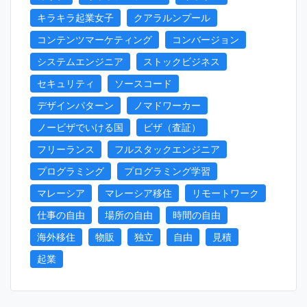
キラキラ起業女子
クアラルンプール
コンテンツマーケティング
コンバージョン
システムエンジニア
ストックビジネス
セキュリティ
ソースコード
デザインパターン
ノマドワーカー
ノービザでいける国
ビザ（査証）
フリーランス
フルスタックエンジニア
プログラミング
プログラミング学習
マレーシア
マレーシア移住
リモートワーク
仕事の自由
場所の自由
時間の自由
海外移住
物販
独立
自由
見積
起業