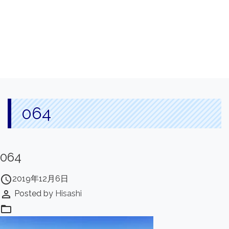
064
064
access_time
2019年12月6日
perm_identity
Posted by
Hisashi
folder_open