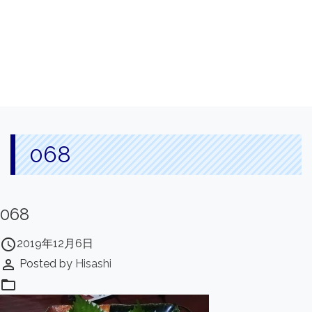
068
068
access_time
2019年12月6日
perm_identity
Posted by
Hisashi
folder_open