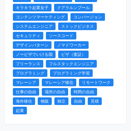
キラキラ起業女子
クアラルンプール
コンテンツマーケティング
コンバージョン
システムエンジニア
ストックビジネス
セキュリティ
ソースコード
デザインパターン
ノマドワーカー
ノービザでいける国
ビザ（査証）
フリーランス
フルスタックエンジニア
プログラミング
プログラミング学習
マレーシア
マレーシア移住
リモートワーク
仕事の自由
場所の自由
時間の自由
海外移住
物販
独立
自由
見積
起業