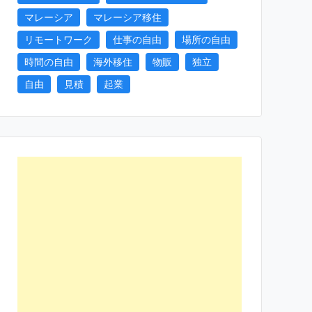
マレーシア
マレーシア移住
リモートワーク
仕事の自由
場所の自由
時間の自由
海外移住
物販
独立
自由
見積
起業