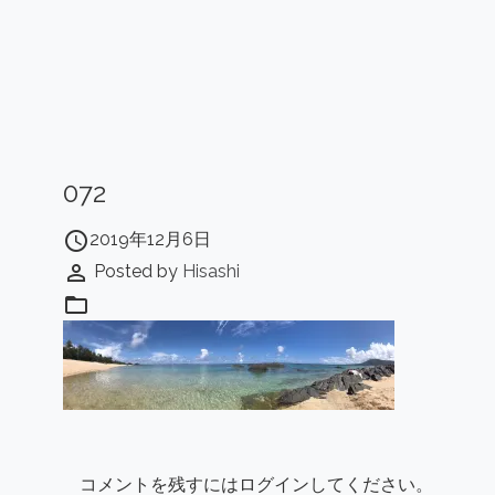
072
access_time
2019年12月6日
perm_identity
Posted by
Hisashi
folder_open
コメントを残すにはログインしてください。