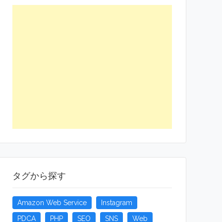
タグから探す
Amazon Web Service
Instagram
PDCA
PHP
SEO
SNS
Web