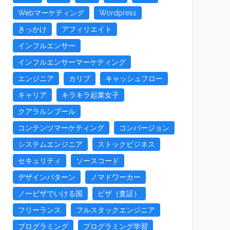
Webマーケティング
Wordpress
きっかけ
アフィリエイト
インフルエンサー
インフルエンサーマーケティング
エンジニア
カリブ
キャッシュフロー
キャリア
キラキラ起業女子
クアラルンプール
コンテンツマーケティング
コンバージョン
システムエンジニア
ストックビジネス
セキュリティ
ソースコード
デザインパターン
ノマドワーカー
ノービザでいける国
ビザ（査証）
フリーランス
フルスタックエンジニア
プログラミング
プログラミング学習