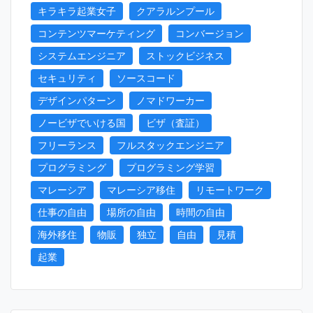
キラキラ起業女子
クアラルンプール
コンテンツマーケティング
コンバージョン
システムエンジニア
ストックビジネス
セキュリティ
ソースコード
デザインパターン
ノマドワーカー
ノービザでいける国
ビザ（査証）
フリーランス
フルスタックエンジニア
プログラミング
プログラミング学習
マレーシア
マレーシア移住
リモートワーク
仕事の自由
場所の自由
時間の自由
海外移住
物販
独立
自由
見積
起業