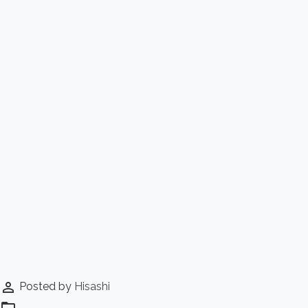
perm_identity
Posted by
Hisashi
folder_open