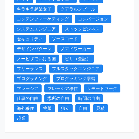
キラキラ起業女子
クアラルンプール
コンテンツマーケティング
コンバージョン
システムエンジニア
ストックビジネス
セキュリティ
ソースコード
デザインパターン
ノマドワーカー
ノービザでいける国
ビザ（査証）
フリーランス
フルスタックエンジニア
プログラミング
プログラミング学習
マレーシア
マレーシア移住
リモートワーク
仕事の自由
場所の自由
時間の自由
海外移住
物販
独立
自由
見積
起業