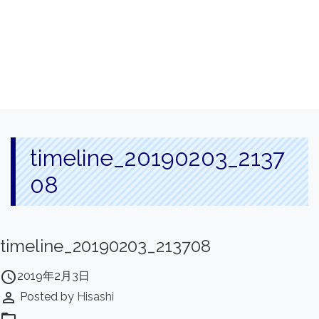
timeline_20190203_2137
08
timeline_20190203_213708
access_time
2019年2月3日
perm_identity
Posted by
Hisashi
folder_open