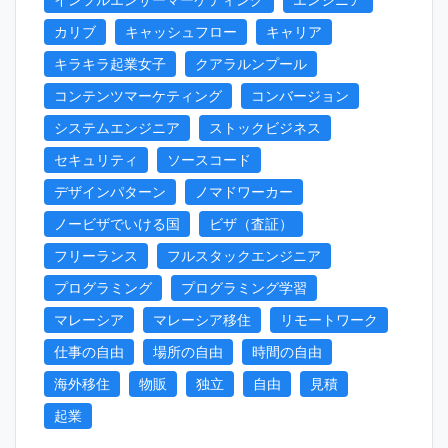
インフルエンサーマーケティング
エンジニア
カリブ
キャッシュフロー
キャリア
キラキラ起業女子
クアラルンプール
コンテンツマーケティング
コンバージョン
システムエンジニア
ストックビジネス
セキュリティ
ソースコード
デザインパターン
ノマドワーカー
ノービザでいける国
ビザ（査証）
フリーランス
フルスタックエンジニア
プログラミング
プログラミング学習
マレーシア
マレーシア移住
リモートワーク
仕事の自由
場所の自由
時間の自由
海外移住
物販
独立
自由
見積
起業