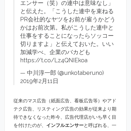
エンサー（笑）の連中は意味なし」
と伝えた。「こうした連中を束ねる
PR会社的なヤツをお前が雇うかどう
かはお前次第。私がこうした連中と
仕事をすることになったらソッコー
切りますよ」と伝えておいた。いい
加減学べ、企業のバカども
https://t.co/Lz4QNIEkoa
— 中川淳一郎 (@unkotaberuno)
2019年2月11日
従来のマス広告（紙面広告、看板広告等）やアド
テク広告、リスティング広告の効果が従来より期
待できなくなった昨今、広告代理店がいち早く目
を付けたのが、
インフルエンサー
と呼ばれる、一