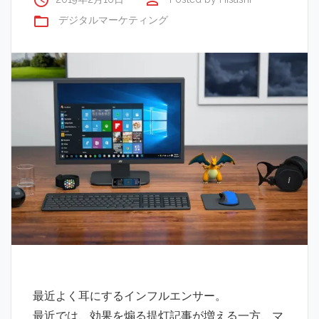
access_time
perm_identity
folder_open
デジタルマーケティング
最近よく耳にするインフルエンサー。
最近では、効果を煽る提灯記事が増える一方、マ