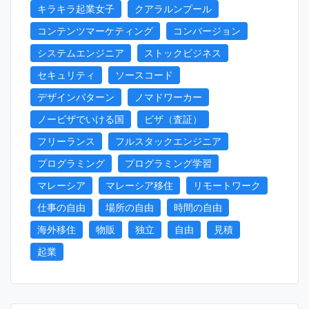
キラキラ起業女子
クアラルンプール
コンテンツマーケティング
コンバージョン
システムエンジニア
ストックビジネス
セキュリティ
ソースコード
デザインパターン
ノマドワーカー
ノービザでいける国
ビザ（査証）
フリーランス
フルスタックエンジニア
プログラミング
プログラミング学習
マレーシア
マレーシア移住
リモートワーク
仕事の自由
場所の自由
時間の自由
海外移住
物販
独立
自由
見積
起業