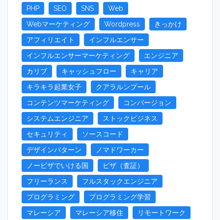
PHP
SEO
SNS
Web
Webマーケティング
Wordpress
きっかけ
アフィリエイト
インフルエンサー
インフルエンサーマーケティング
エンジニア
カリブ
キャッシュフロー
キャリア
キラキラ起業女子
クアラルンプール
コンテンツマーケティング
コンバージョン
システムエンジニア
ストックビジネス
セキュリティ
ソースコード
デザインパターン
ノマドワーカー
ノービザでいける国
ビザ（査証）
フリーランス
フルスタックエンジニア
プログラミング
プログラミング学習
マレーシア
マレーシア移住
リモートワーク