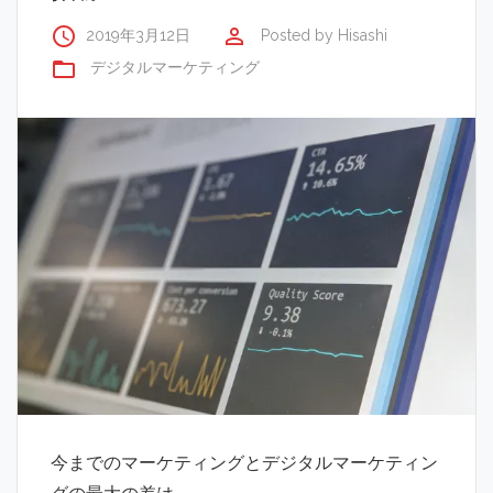
access_time
perm_identity
2019年3月12日
Posted by
Hisashi
folder_open
デジタルマーケティング
今までのマーケティングとデジタルマーケティン