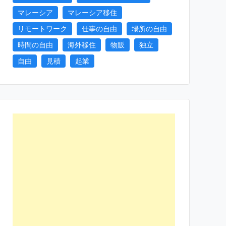
マレーシア
マレーシア移住
リモートワーク
仕事の自由
場所の自由
時間の自由
海外移住
物販
独立
自由
見積
起業