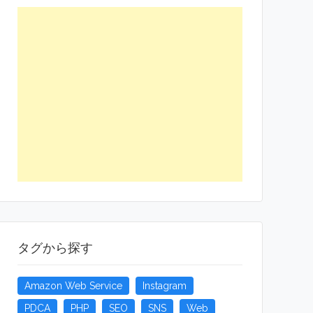
タグから探す
Amazon Web Service
Instagram
PDCA
PHP
SEO
SNS
Web