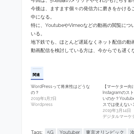
今回は、5G回線のメリットやそれがもたらす
今後は、ますます個々の発信力に磨きをかける
中になる。
特に、YoutubeやVimeoなどの動画の閲
いる。
地下鉄でも、ほとんど遅延なくネット配信の動
動画配信を検討している方は、今からでも遅くない
関連
WordPressって将来性はどうな
【マーケター向
の？
Instagram
2019年1月7日
いのか？Youtu
Wordpress
スでは使えない
2019年3月14日
デジタルマーケ
Tags:
5G
Youtuber
東京オリンピック