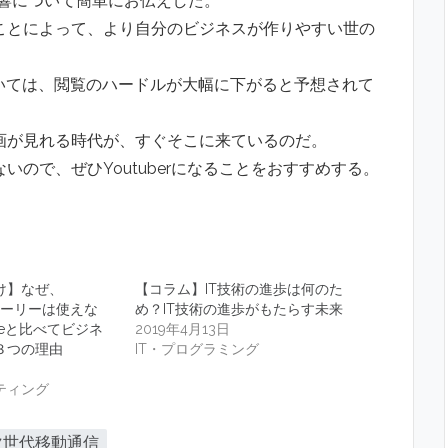
影響について簡単にお伝えした。
ことによって、より自分のビジネスが作りやすい世の
覧については、閲覧のハードルが大幅に下がると予想されて
画が見れる時代が、すぐそこに来ているのだ。
ので、ぜひYoutuberになることをおすすめする。
け】なぜ、
【コラム】IT技術の進歩は何のた
のストーリーは使えな
め？IT技術の進歩がもたらす未来
beと比べてビジネ
2019年4月13日
３つの理由
IT・プログラミング
ティング
次世代移動通信