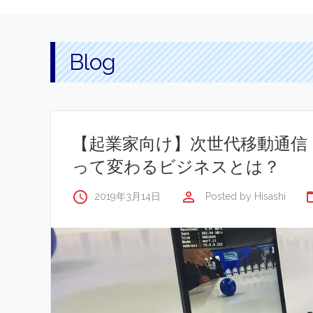
Blog
【起業家向け】次世代移動通信
って変わるビジネスとは？
access_time
perm_identity
folde
2019年3月14日
Posted by
Hisashi