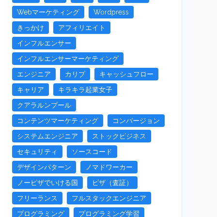
Webマーケティング
Wordpress
きっかけ
アフィリエイト
インフルエンサー
インフルエンサーマーケティング
エンジニア
カリブ
キャッシュフロー
キャリア
キラキラ起業女子
クアラルンプール
コンテンツマーケティング
コンバージョン
システムエンジニア
ストックビジネス
セキュリティ
ソースコード
デザインパターン
ノマドワーカー
ノービザでいける国
ビザ（査証）
フリーランス
フルスタックエンジニア
プログラミング
プログラミング学習