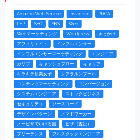
Amazon Web Service
Instagram
PDCA
PHP
SEO
SNS
Web
Webマーケティング
Wordpress
きっかけ
アフィリエイト
インフルエンサー
インフルエンサーマーケティング
エンジニア
カリブ
キャッシュフロー
キャリア
キラキラ起業女子
クアラルンプール
コンテンツマーケティング
コンバージョン
システムエンジニア
ストックビジネス
セキュリティ
ソースコード
デザインパターン
ノマドワーカー
ノービザでいける国
ビザ（査証）
フリーランス
フルスタックエンジニア