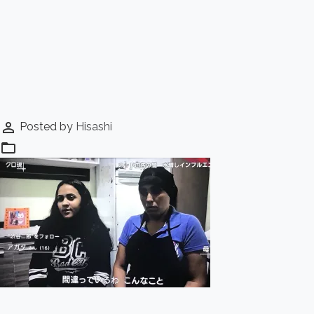
perm_identity
Posted by
Hisashi
folder_open