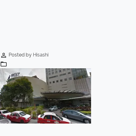
perm_identity
Posted by
Hisashi
folder_open