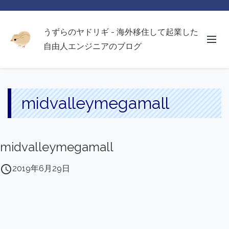
うずらのヤドリギ - 海外移住して起業した
自由人エンジニアのブログ
midvalleymegamall
midvalleymegamall
access_time
2019年6月29日