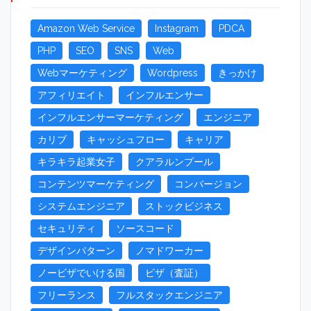
Amazon Web Service
Instagram
PDCA
PHP
SEO
SNS
Web
Webマーケティング
Wordpress
きっかけ
アフィリエイト
インフルエンサー
インフルエンサーマーケティング
エンジニア
カリブ
キャッシュフロー
キャリア
キラキラ起業女子
クアラルンプール
コンテンツマーケティング
コンバージョン
システムエンジニア
ストックビジネス
セキュリティ
ソースコード
デザインパターン
ノマドワーカー
ノービザでいける国
ビザ（査証）
フリーランス
フルスタックエンジニア