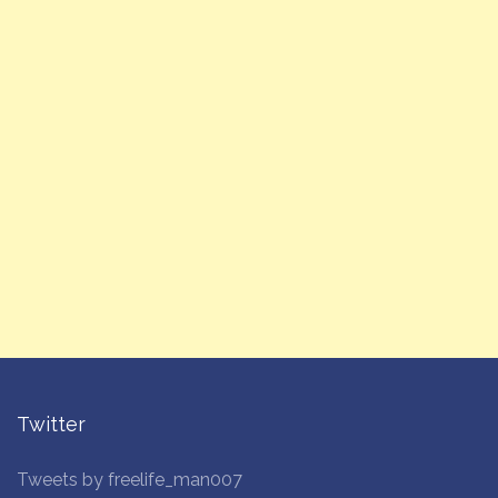
Twitter
Tweets by freelife_man007