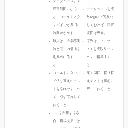
データベースまで
い。
障害範囲になる
データベースを複
と、コールドスタ
数regionで冗長化
ンバイでも復旧に
しておけば、障害
時間がかかる。
復旧は容易。
原則は、通常稼働
原則は、EC2や
時と同一の構成を
RDSを複数リージ
別拠点に作るこ
ョンで構築するこ
と。
と。
コールドスタンバ
案１同様、切り替
イ切り替えのテス
えテストは事前に
トを忘れやすいの
行っておくこと。
で、必ず実施して
おくこと。
SSLを利用する場
合、構成次第では