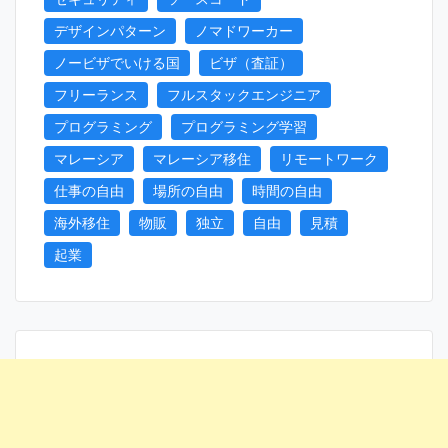
デザインパターン
ノマドワーカー
ノービザでいける国
ビザ（査証）
フリーランス
フルスタックエンジニア
プログラミング
プログラミング学習
マレーシア
マレーシア移住
リモートワーク
仕事の自由
場所の自由
時間の自由
海外移住
物販
独立
自由
見積
起業