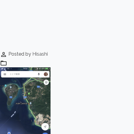
perm_identity
Posted by
Hisashi
folder_open