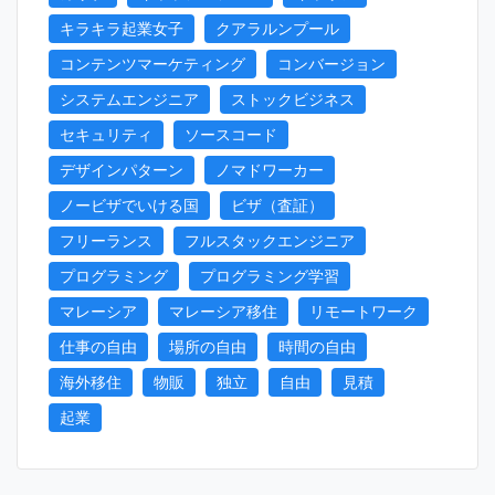
キラキラ起業女子
クアラルンプール
コンテンツマーケティング
コンバージョン
システムエンジニア
ストックビジネス
セキュリティ
ソースコード
デザインパターン
ノマドワーカー
ノービザでいける国
ビザ（査証）
フリーランス
フルスタックエンジニア
プログラミング
プログラミング学習
マレーシア
マレーシア移住
リモートワーク
仕事の自由
場所の自由
時間の自由
海外移住
物販
独立
自由
見積
起業