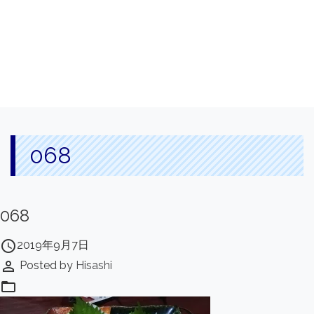
068
068
access_time
2019年9月7日
perm_identity
Posted by
Hisashi
folder_open