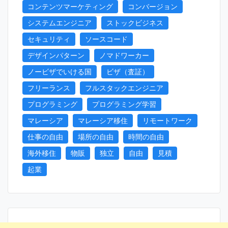
コンテンツマーケティング
コンバージョン
システムエンジニア
ストックビジネス
セキュリティ
ソースコード
デザインパターン
ノマドワーカー
ノービザでいける国
ビザ（査証）
フリーランス
フルスタックエンジニア
プログラミング
プログラミング学習
マレーシア
マレーシア移住
リモートワーク
仕事の自由
場所の自由
時間の自由
海外移住
物販
独立
自由
見積
起業