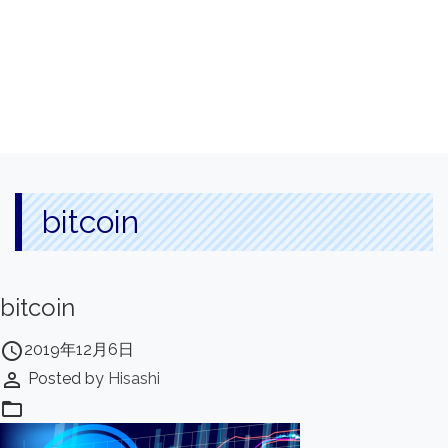
bitcoin
bitcoin
access_time
2019年12月6日
perm_identity
Posted by
Hisashi
folder_open