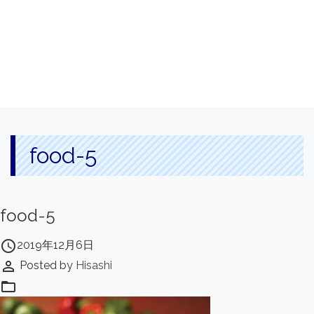
food-5
food-5
access_time
2019年12月6日
perm_identity
Posted by
Hisashi
folder_open