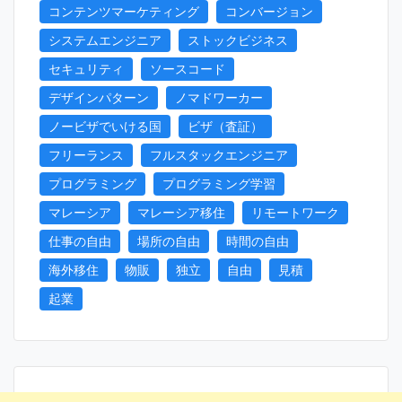
コンテンツマーケティング
コンバージョン
システムエンジニア
ストックビジネス
セキュリティ
ソースコード
デザインパターン
ノマドワーカー
ノービザでいける国
ビザ（査証）
フリーランス
フルスタックエンジニア
プログラミング
プログラミング学習
マレーシア
マレーシア移住
リモートワーク
仕事の自由
場所の自由
時間の自由
海外移住
物販
独立
自由
見積
起業