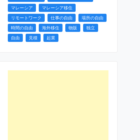
マレーシア
マレーシア移住
リモートワーク
仕事の自由
場所の自由
時間の自由
海外移住
物販
独立
自由
見積
起業