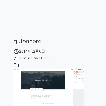
gutenberg
access_time
2019年12月6日
perm_identity
Posted by
Hisashi
folder_open