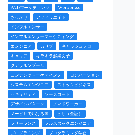
Webマーケティング
Wordpress
きっかけ
アフィリエイト
インフルエンサー
インフルエンサーマーケティング
エンジニア
カリブ
キャッシュフロー
キャリア
キラキラ起業女子
クアラルンプール
コンテンツマーケティング
コンバージョン
システムエンジニア
ストックビジネス
セキュリティ
ソースコード
デザインパターン
ノマドワーカー
ノービザでいける国
ビザ（査証）
フリーランス
フルスタックエンジニア
プログラミング
プログラミング学習