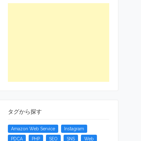
タグから探す
Amazon Web Service
Instagram
PDCA
PHP
SEO
SNS
Web