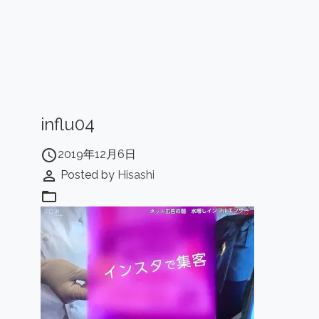
influ04
access_time
2019年12月6日
perm_identity
Posted by
Hisashi
folder_open