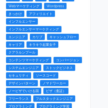
Webマーケティング
Wordpress
きっかけ
アフィリエイト
インフルエンサー
インフルエンサーマーケティング
エンジニア
カリブ
キャッシュフロー
キャリア
キラキラ起業女子
クアラルンプール
コンテンツマーケティング
コンバージョン
システムエンジニア
ストックビジネス
セキュリティ
ソースコード
デザインパターン
ノマドワーカー
ノービザでいける国
ビザ（査証）
フリーランス
フルスタックエンジニア
プログラミング
プログラミング学習