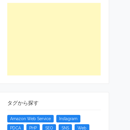
タグから探す
Amazon Web Service
Instagram
PDCA
PHP
SEO
SNS
Web