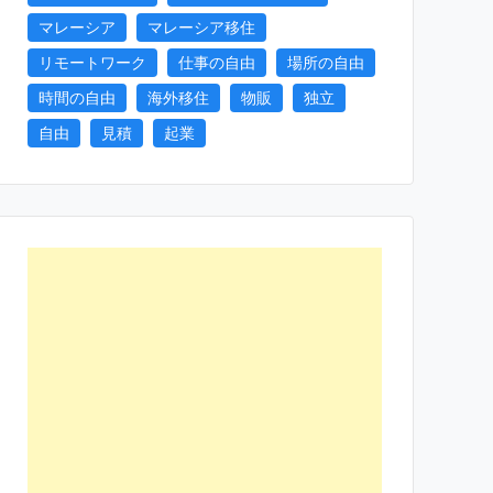
マレーシア
マレーシア移住
リモートワーク
仕事の自由
場所の自由
時間の自由
海外移住
物販
独立
自由
見積
起業