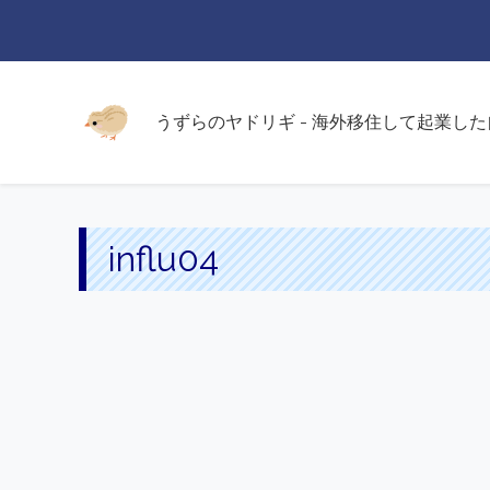
うずらのヤドリギ - 海外移住して起業し
influ04