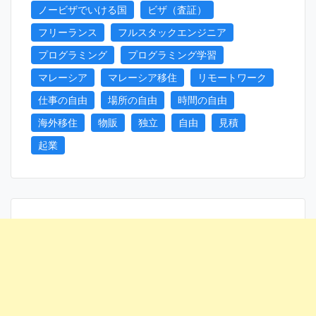
ノービザでいける国
ビザ（査証）
フリーランス
フルスタックエンジニア
プログラミング
プログラミング学習
マレーシア
マレーシア移住
リモートワーク
仕事の自由
場所の自由
時間の自由
海外移住
物販
独立
自由
見積
起業