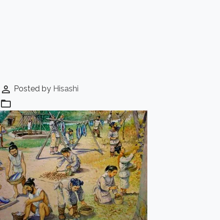
perm_identity
Posted by
Hisashi
folder_open