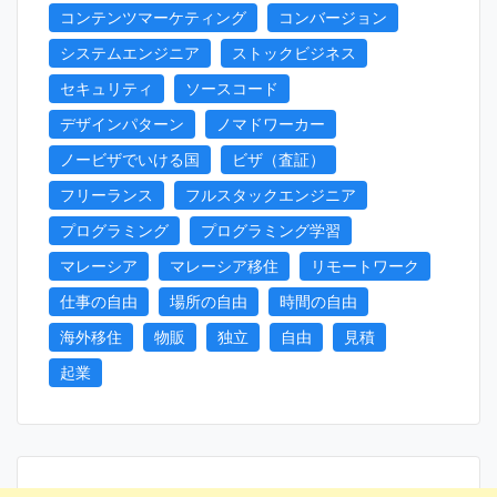
コンテンツマーケティング
コンバージョン
システムエンジニア
ストックビジネス
セキュリティ
ソースコード
デザインパターン
ノマドワーカー
ノービザでいける国
ビザ（査証）
フリーランス
フルスタックエンジニア
プログラミング
プログラミング学習
マレーシア
マレーシア移住
リモートワーク
仕事の自由
場所の自由
時間の自由
海外移住
物販
独立
自由
見積
起業