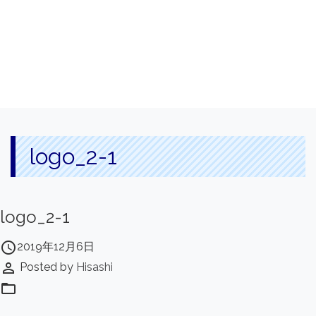
logo_2-1
logo_2-1
access_time
2019年12月6日
perm_identity
Posted by
Hisashi
folder_open