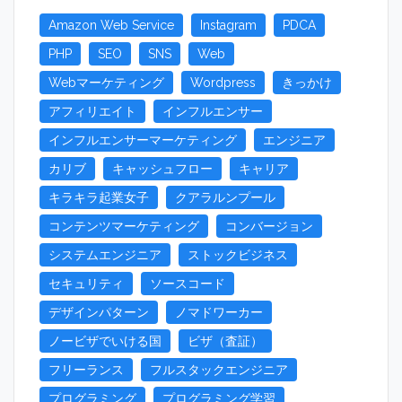
Amazon Web Service
Instagram
PDCA
PHP
SEO
SNS
Web
Webマーケティング
Wordpress
きっかけ
アフィリエイト
インフルエンサー
インフルエンサーマーケティング
エンジニア
カリブ
キャッシュフロー
キャリア
キラキラ起業女子
クアラルンプール
コンテンツマーケティング
コンバージョン
システムエンジニア
ストックビジネス
セキュリティ
ソースコード
デザインパターン
ノマドワーカー
ノービザでいける国
ビザ（査証）
フリーランス
フルスタックエンジニア
プログラミング
プログラミング学習