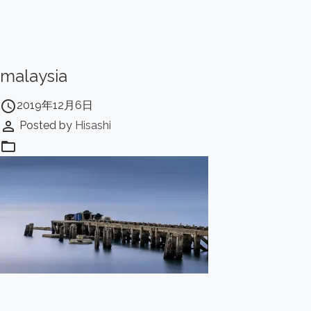
malaysia
access_time
2019年12月6日
perm_identity
Posted by
Hisashi
folder_open