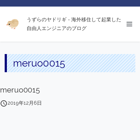
うずらのヤドリギ - 海外移住して起業した
自由人エンジニアのブログ
meruo0015
meruo0015
access_time
2019年12月6日