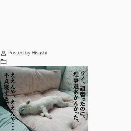
perm_identity
Posted by
Hisashi
folder_open