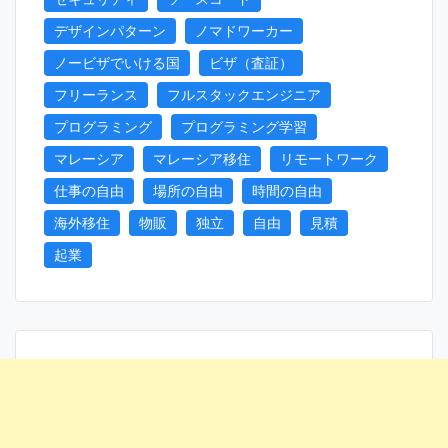
デザインパターン
ノマドワーカー
ノービザでいける国
ビザ（査証）
フリーランス
フルスタックエンジニア
プログラミング
プログラミング学習
マレーシア
マレーシア移住
リモートワーク
仕事の自由
場所の自由
時間の自由
海外移住
物販
独立
自由
見積
起業