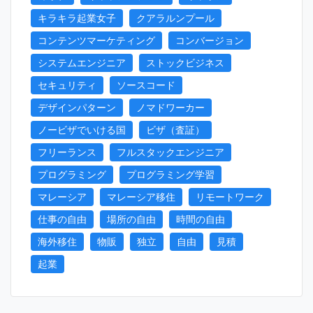
キラキラ起業女子
クアラルンプール
コンテンツマーケティング
コンバージョン
システムエンジニア
ストックビジネス
セキュリティ
ソースコード
デザインパターン
ノマドワーカー
ノービザでいける国
ビザ（査証）
フリーランス
フルスタックエンジニア
プログラミング
プログラミング学習
マレーシア
マレーシア移住
リモートワーク
仕事の自由
場所の自由
時間の自由
海外移住
物販
独立
自由
見積
起業