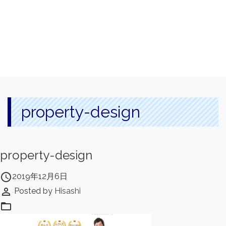
property-design
property-design
access_time
2019年12月6日
perm_identity
Posted by
Hisashi
folder_open