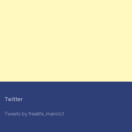
Twitter
Tweets by freelife_man007