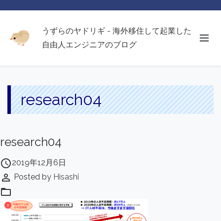
うずらのヤドリギ - 海外移住して起業した
自由人エンジニアのブログ
research04
research04
access_time
2019年12月6日
perm_identity
Posted by
Hisashi
folder_open