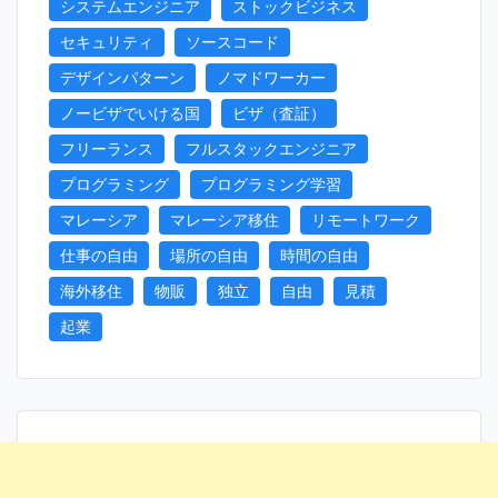
システムエンジニア
ストックビジネス
セキュリティ
ソースコード
デザインパターン
ノマドワーカー
ノービザでいける国
ビザ（査証）
フリーランス
フルスタックエンジニア
プログラミング
プログラミング学習
マレーシア
マレーシア移住
リモートワーク
仕事の自由
場所の自由
時間の自由
海外移住
物販
独立
自由
見積
起業