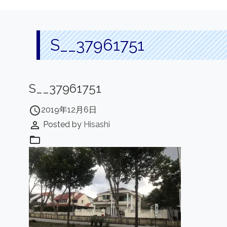
S__37961751
S__37961751
access_time
2019年12月6日
perm_identity
Posted by
Hisashi
folder_open