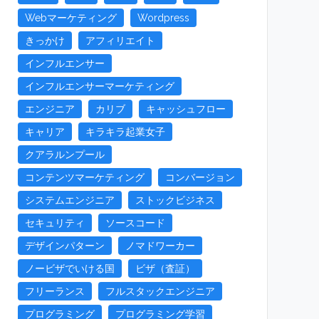
Webマーケティング
Wordpress
きっかけ
アフィリエイト
インフルエンサー
インフルエンサーマーケティング
エンジニア
カリブ
キャッシュフロー
キャリア
キラキラ起業女子
クアラルンプール
コンテンツマーケティング
コンバージョン
システムエンジニア
ストックビジネス
セキュリティ
ソースコード
デザインパターン
ノマドワーカー
ノービザでいける国
ビザ（査証）
フリーランス
フルスタックエンジニア
プログラミング
プログラミング学習