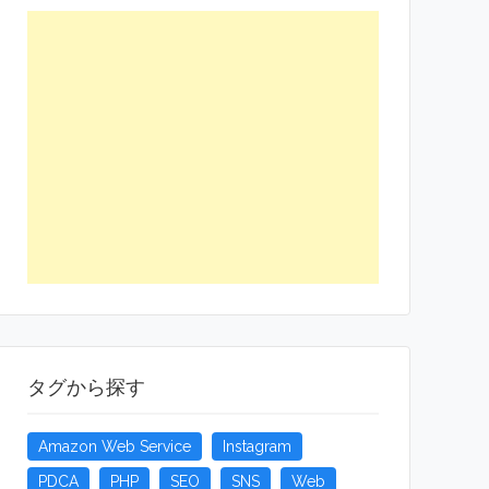
タグから探す
Amazon Web Service
Instagram
PDCA
PHP
SEO
SNS
Web