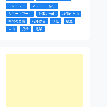
マレーシア
マレーシア移住
リモートワーク
仕事の自由
場所の自由
時間の自由
海外移住
物販
独立
自由
見積
起業