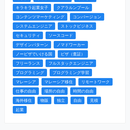
キラキラ起業女子
クアラルンプール
コンテンツマーケティング
コンバージョン
システムエンジニア
ストックビジネス
セキュリティ
ソースコード
デザインパターン
ノマドワーカー
ノービザでいける国
ビザ（査証）
フリーランス
フルスタックエンジニア
プログラミング
プログラミング学習
マレーシア
マレーシア移住
リモートワーク
仕事の自由
場所の自由
時間の自由
海外移住
物販
独立
自由
見積
起業