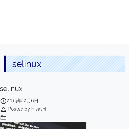
selinux
selinux
access_time
2019年12月6日
perm_identity
Posted by
Hisashi
folder_open