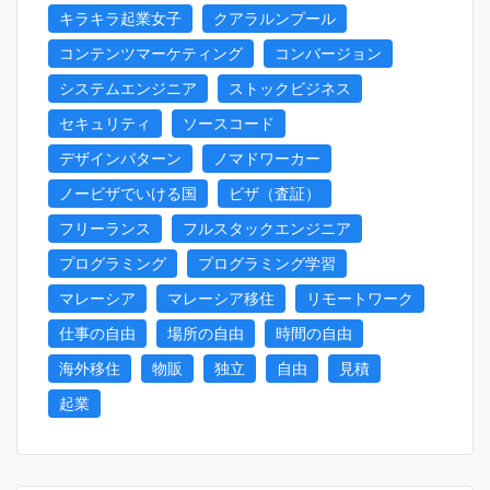
キラキラ起業女子
クアラルンプール
コンテンツマーケティング
コンバージョン
システムエンジニア
ストックビジネス
セキュリティ
ソースコード
デザインパターン
ノマドワーカー
ノービザでいける国
ビザ（査証）
フリーランス
フルスタックエンジニア
プログラミング
プログラミング学習
マレーシア
マレーシア移住
リモートワーク
仕事の自由
場所の自由
時間の自由
海外移住
物販
独立
自由
見積
起業