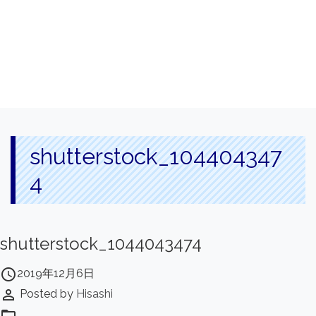
shutterstock_104404347
4
shutterstock_1044043474
access_time
2019年12月6日
perm_identity
Posted by
Hisashi
folder_open