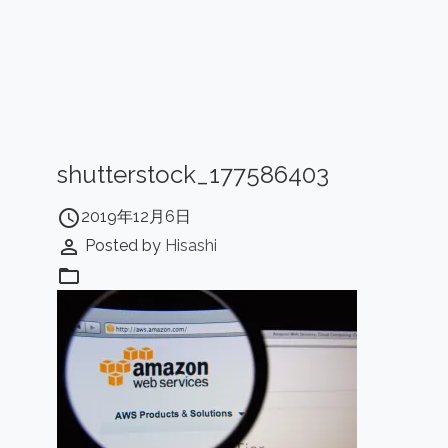
shutterstock_177586403
access_time
2019年12月6日
perm_identity
Posted by
Hisashi
folder_open