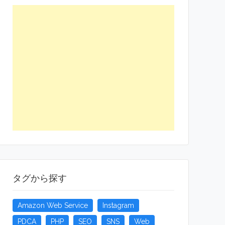
タグから探す
Amazon Web Service
Instagram
PDCA
PHP
SEO
SNS
Web