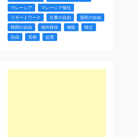
マレーシア
マレーシア移住
リモートワーク
仕事の自由
場所の自由
時間の自由
海外移住
物販
独立
自由
見積
起業