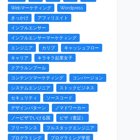
Webマーケティング
Wordpress
きっかけ
アフィリエイト
インフルエンサー
インフルエンサーマーケティング
エンジニア
カリブ
キャッシュフロー
キャリア
キラキラ起業女子
クアラルンプール
コンテンツマーケティング
コンバージョン
システムエンジニア
ストックビジネス
セキュリティ
ソースコード
デザインパターン
ノマドワーカー
ノービザでいける国
ビザ（査証）
フリーランス
フルスタックエンジニア
プログラミング
プログラミング学習