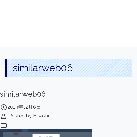
similarweb06
similarweb06
access_time
2019年12月6日
perm_identity
Posted by
Hisashi
folder_open