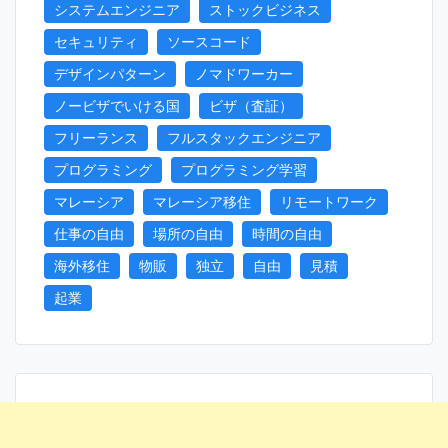
システムエンジニア
ストックビジネス
セキュリティ
ソースコード
デザインパターン
ノマドワーカー
ノービザでいける国
ビザ（査証）
フリーランス
フルスタックエンジニア
プログラミング
プログラミング学習
マレーシア
マレーシア移住
リモートワーク
仕事の自由
場所の自由
時間の自由
海外移住
物販
独立
自由
見積
起業