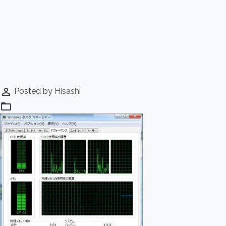
perm_identity
Posted by
Hisashi
folder_open