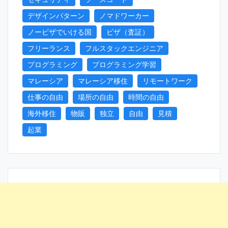
デザインパターン
ノマドワーカー
ノービザでいける国
ビザ（査証）
フリーランス
フルスタックエンジニア
プログラミング
プログラミング学習
マレーシア
マレーシア移住
リモートワーク
仕事の自由
場所の自由
時間の自由
海外移住
物販
独立
自由
見積
起業