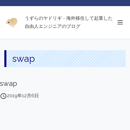
うずらのヤドリギ - 海外移住して起業した
自由人エンジニアのブログ
swap
swap
access_time
2019年12月6日