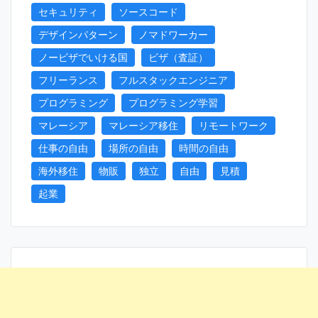
セキュリティ
ソースコード
デザインパターン
ノマドワーカー
ノービザでいける国
ビザ（査証）
フリーランス
フルスタックエンジニア
プログラミング
プログラミング学習
マレーシア
マレーシア移住
リモートワーク
仕事の自由
場所の自由
時間の自由
海外移住
物販
独立
自由
見積
起業