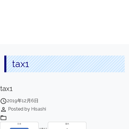
tax1
tax1
access_time
2019年12月6日
perm_identity
Posted by
Hisashi
folder_open