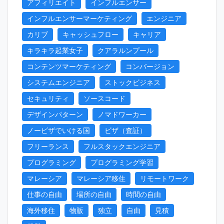
アフィリエイト
インフルエンサー
インフルエンサーマーケティング
エンジニア
カリブ
キャッシュフロー
キャリア
キラキラ起業女子
クアラルンプール
コンテンツマーケティング
コンバージョン
システムエンジニア
ストックビジネス
セキュリティ
ソースコード
デザインパターン
ノマドワーカー
ノービザでいける国
ビザ（査証）
フリーランス
フルスタックエンジニア
プログラミング
プログラミング学習
マレーシア
マレーシア移住
リモートワーク
仕事の自由
場所の自由
時間の自由
海外移住
物販
独立
自由
見積