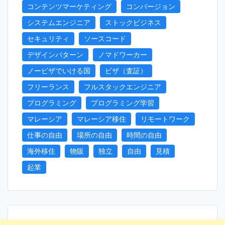
コンテンツマーケティング
コンバージョン
システムエンジニア
ストックビジネス
セキュリティ
ソースコード
デザインパターン
ノマドワーカー
ノービザでいける国
ビザ（査証）
フリーランス
フルスタックエンジニア
プログラミング
プログラミング学習
マレーシア
マレーシア移住
リモートワーク
仕事の自由
場所の自由
時間の自由
海外移住
物販
独立
自由
見積
起業