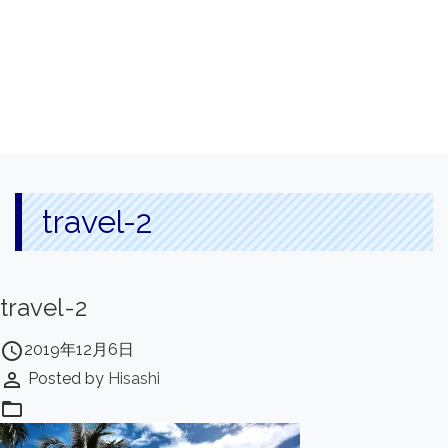
travel-2
travel-2
access_time
2019年12月6日
perm_identity
Posted by
Hisashi
folder_open