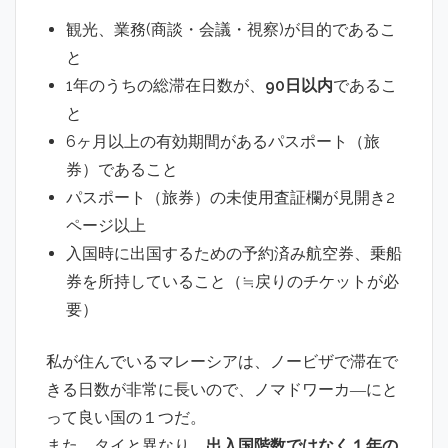
観光、業務(商談・会議・視察)が目的であるこ
と
1年のうちの総滞在日数が、
90日以内
であるこ
と
6ヶ月以上の有効期間があるパスポート（旅
券）であること
パスポート（旅券）の未使用査証欄が見開き2
ページ以上
入国時に出国するための予約済み航空券、乗船
券を所持していること（≒戻りのチケットが必
要）
私が住んでいるマレーシアは、ノービザで滞在で
きる日数が非常に長いので、ノマドワーカ―にと
って良い国の１つだ。
また、タイと異なり、
出入国階数ではなく１年の