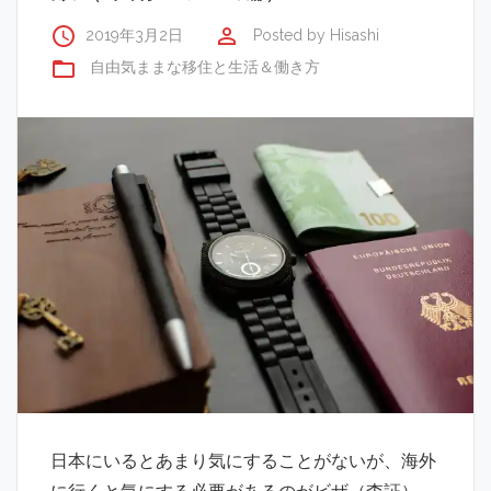
access_time
perm_identity
2019年3月2日
Posted by
Hisashi
folder_open
自由気ままな移住と生活＆働き方
日本にいるとあまり気にすることがないが、海外