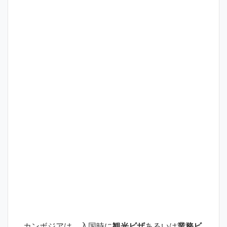
カンボジアは、入国時に
観光ビザ
あるいは
業務ビ