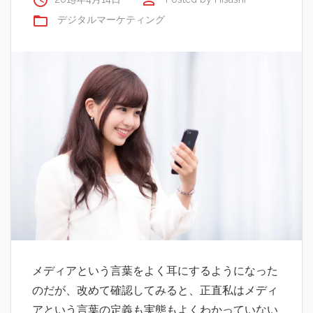
access_time
perm_identity
folder_open
デジタルマーケティング
メディアという言葉をよく耳にするようになった
のだが、改めて確認してみると、正直私はメディ
アという言葉の定義も実態もよくわかっていない