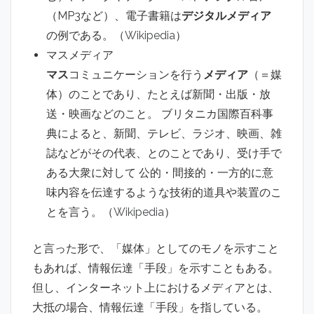
（MP3など）、電子書籍は
デジタルメディア
の例である。（
Wikipedia
）
マスメディア
マス
コミュニケーションを行う
メディア
（＝媒
体）のことであり、たとえば新聞・出版・放
送・映画などのこと。 ブリタニカ国際百科事
典によると、新聞、テレビ、ラジオ、映画、雑
誌などがその代表、とのことであり、受け手で
ある大衆に対して 公的・間接的・一方的に意
味内容を伝達するような技術的道具や装置のこ
とを言う。（
Wikipedia
）
と言った形で、「媒体」としてのモノを示すこと
もあれば、情報伝達「手段」を示すこともある。
但し、インターネット上におけるメディアとは、
大抵の場合、情報伝達「手段」を指している。