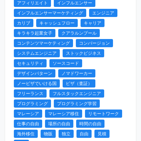
アフィリエイト
インフルエンサー
インフルエンサーマーケティング
エンジニア
カリブ
キャッシュフロー
キャリア
キラキラ起業女子
クアラルンプール
コンテンツマーケティング
コンバージョン
システムエンジニア
ストックビジネス
セキュリティ
ソースコード
デザインパターン
ノマドワーカー
ノービザでいける国
ビザ（査証）
フリーランス
フルスタックエンジニア
プログラミング
プログラミング学習
マレーシア
マレーシア移住
リモートワーク
仕事の自由
場所の自由
時間の自由
海外移住
物販
独立
自由
見積