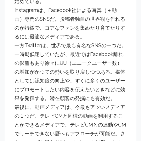
始めている。
Instagramは、Facebook社による写真（＋動
画）専門のSNSだ。投稿者独自の世界観を作れる
のが特徴で、コアなファンを集めたり育てたりす
るには最適なメディアである。
一方Twitterは、世界で最も有名なSNSの一つだ。
一時期低迷していたが、最近ではFacebook離れ
の影響もあり徐々にUU（ユニークユーザー数）
の増加がかつての勢いを取り戻しつつある。媒体
としては認知度の向上や、すぐに多くのユーザー
にプロモートしたい内容を伝えたいときなどに効
果を発揮する。潜在顧客の発掘にも有効だ。
最後に、動画メディアは、今最もアツいメディア
の１つだ。テレビCMと同様の動画を利用するこ
とができるメディアで、テレビCMとの連動やCM
でリーチできない層へもアプローチが可能だ。さ