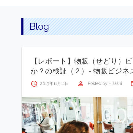
Blog
【レポート】物販（せどり）ビ
か？の検証（２）- 物販ビジネ
access_time
perm_identity
fold
2019年11月11日
Posted by
Hisashi