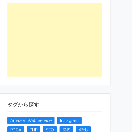
タグから探す
Amazon Web Service
Instagram
PDCA
PHP
SEO
SNS
Web