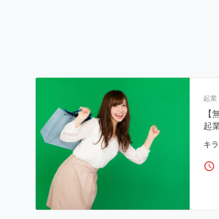
起業
【
起
キラ
access_time