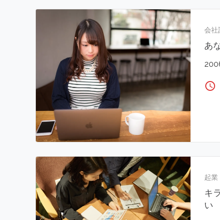
会社
あ
20
access_time
起業
キ
い