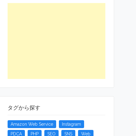
タグから探す
Amazon Web Service
Instagram
PDCA
PHP
SEO
SNS
Web