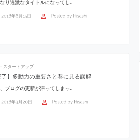
なり過激なタイトルになってし…
perm_identity
2018年6月15日
Posted by
Hisashi
・スタートアップ
読了】多動力の重要さと巷に見る誤解
、ブログの更新が滞ってしまっ…
perm_identity
2018年3月20日
Posted by
Hisashi