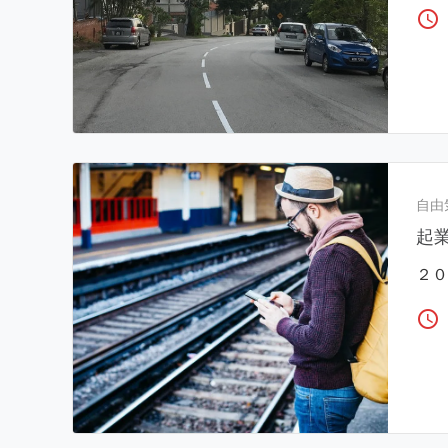
access_time
自由
起
２０
access_time