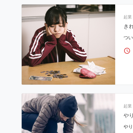
起業
き
つい
access_time
起業
や
やり