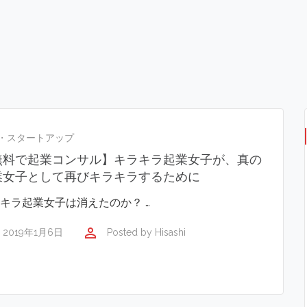
・スタートアップ
無料で起業コンサル】キラキラ起業女子が、真の
業女子として再びキラキラするために
キラ起業女子は消えたのか？ …
perm_identity
2019年1月6日
Posted by
Hisashi