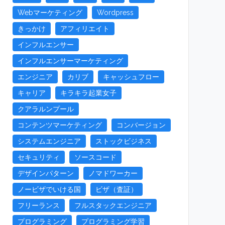
Webマーケティング
Wordpress
きっかけ
アフィリエイト
インフルエンサー
インフルエンサーマーケティング
エンジニア
カリブ
キャッシュフロー
キャリア
キラキラ起業女子
クアラルンプール
コンテンツマーケティング
コンバージョン
システムエンジニア
ストックビジネス
セキュリティ
ソースコード
デザインパターン
ノマドワーカー
ノービザでいける国
ビザ（査証）
フリーランス
フルスタックエンジニア
プログラミング
プログラミング学習