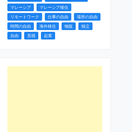
マレーシア
マレーシア移住
リモートワーク
仕事の自由
場所の自由
時間の自由
海外移住
物販
独立
自由
見積
起業