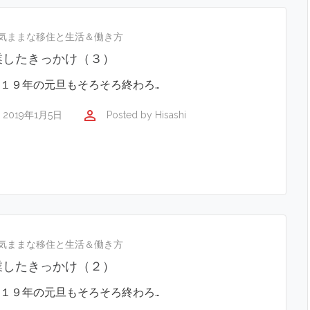
気ままな移住と生活＆働き方
業したきっかけ（３）
１９年の元旦もそろそろ終わろ…
perm_identity
2019年1月5日
Posted by
Hisashi
気ままな移住と生活＆働き方
業したきっかけ（２）
１９年の元旦もそろそろ終わろ…