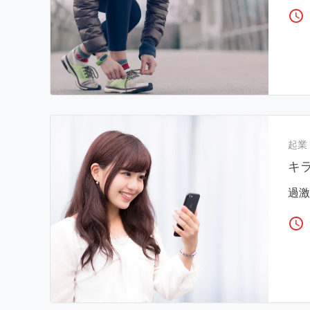
access_time
起業
キ
過激
access_time