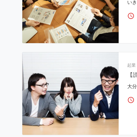
いき
access_time
起業
【
大分
access_time