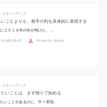
・スタートアップ
れいごとよりも、相手の利を具体的に表現する
に２０１９年の年が明けた。 …
perm_identity
2019年1月1日
Posted by
Hisashi
・スタートアップ
りたいことは、まず独りで始める
たいことがあるのに、中々実現…