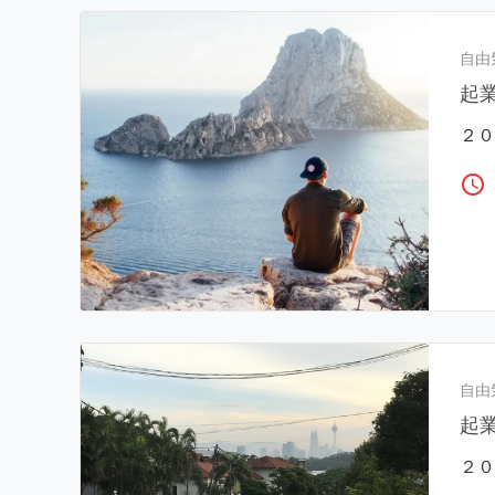
自由
起
２０
access_time
自由
起
２０