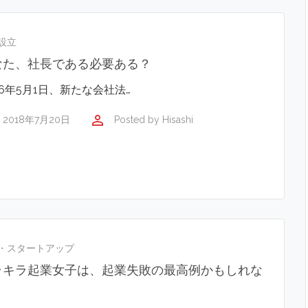
設立
なた、社長である必要ある？
06年5月1日、新たな会社法…
perm_identity
2018年7月20日
Posted by
Hisashi
・スタートアップ
ラキラ起業女子は、起業失敗の最高例かもしれな