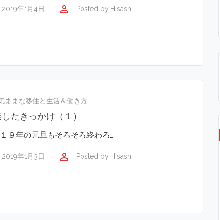
perm_identity
2019年1月4日
Posted by
Hisashi
気ままな移住と生活＆働き方
業したきっかけ（１）
１９年の元旦もそろそろ終わろ…
perm_identity
2019年1月3日
Posted by
Hisashi