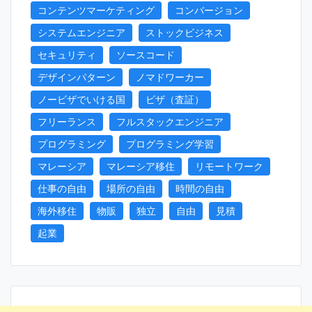
コンテンツマーケティング
コンバージョン
システムエンジニア
ストックビジネス
セキュリティ
ソースコード
デザインパターン
ノマドワーカー
ノービザでいける国
ビザ（査証）
フリーランス
フルスタックエンジニア
プログラミング
プログラミング学習
マレーシア
マレーシア移住
リモートワーク
仕事の自由
場所の自由
時間の自由
海外移住
物販
独立
自由
見積
起業