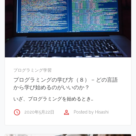
プログラミング学習
プログラミングの学び方（８） – どの言語
から学び始めるのがいいのか？
いざ、プログラミングを始めるとき…
access_time
perm_identity
2020年5月22日
Posted by
Hisashi