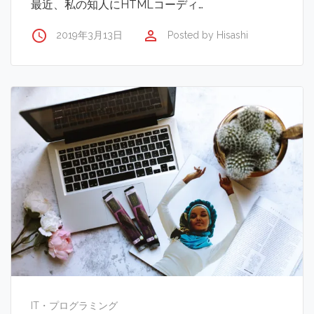
最近、私の知人にHTMLコーディ…
access_time
perm_identity
2019年3月13日
Posted by
Hisashi
IT・プログラミング