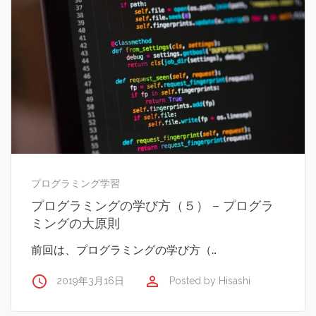
プログラミング学習
プログラミングの学び方（５） – プログラ
ミングの大原則
前回は、プログラミングの学び方（…
access_time
perm_identity
2019年3月16日
Posted by
Hisashi