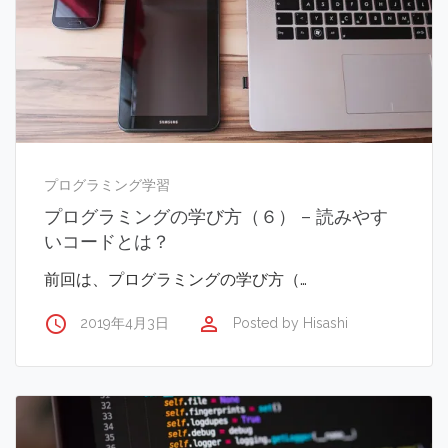
プログラミング学習
プログラミングの学び方（６） – 読みやす
いコードとは？
前回は、プログラミングの学び方（…
access_time
perm_identity
2019年4月3日
Posted by
Hisashi