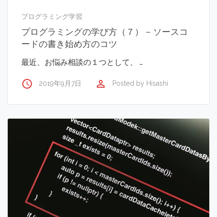
プログラミング学習
プログラミングの学び方（７） – ソースコ
ードの書き始め方のコツ
最近、お悩み相談の１つとして、 …
access_time
perm_identity
2019年9月7日
Posted by
Hisashi