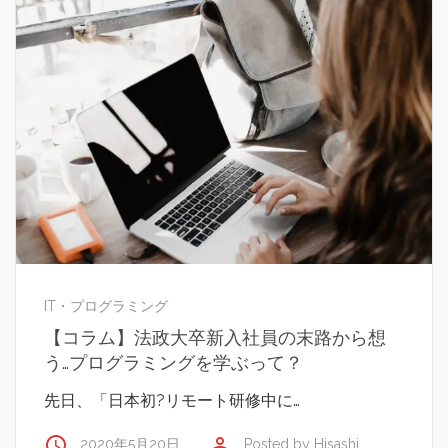
IT・プログラミング
【コラム】法政大卒新入社員の末路から想
う…プログラミングを学ぶって？
先日、「日本初?リモート研修中に…
access_time
perm_identity
2020年5月20日
Posted by
Hisashi