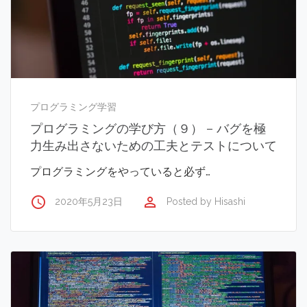
プログラミング学習
プログラミングの学び方（９） – バグを極
力生み出さないための工夫とテストについて
プログラミングをやっていると必ず…
access_time
perm_identity
2020年5月23日
Posted by
Hisashi