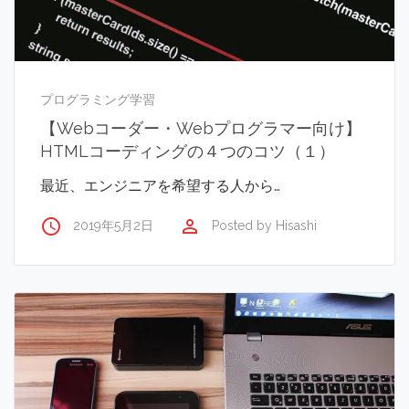
プログラミング学習
【Webコーダー・Webプログラマー向け】
HTMLコーディングの４つのコツ（１）
最近、エンジニアを希望する人から…
access_time
perm_identity
2019年5月2日
Posted by
Hisashi